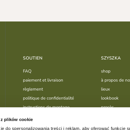
SOUTIEN
SZYSZKA
FAQ
shop
paiement et livraison
à propos de n
règlement
lieux
politique de confidentialité
lookbook
instructions de montage
procès
utilisation et entretien
publications
 z plików cookie
ie do spersonalizowania treści i reklam, aby oferować funkcje 