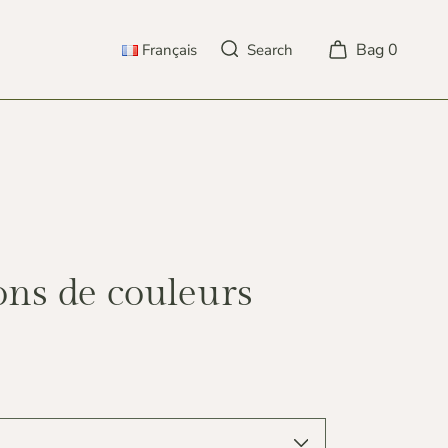
Bag
0
Français
Search
POLSKI
DEUTSCH
ENGLISH
FRANÇAIS
ons de couleurs