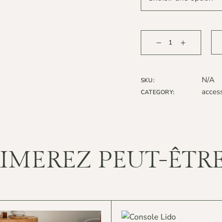
N/A
SKU:
access
CATEGORY:
IMEREZ PEUT-ÊTRE