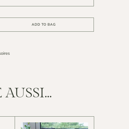
ADD TO BAG
oires
 AUSSI…