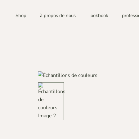
Shop
à propos de nous
lookbook
profess
7-14 JOURS
À PROPOS DE NOUS
TABLES
PUBLICATIONS
TABLES BASSES
LIEUX
CHAISES ET HOCKERS
PROCES
FAUTEUILS ET CANAPÉS
CSR
BUREAUX
FAQ
ARMOIRES ET ÉTAGÈRES
B2B
LITS ET TABLES DE CHEVET
ECLAIRAGE
ACCESOIRES