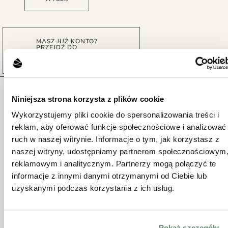
MASZ JUŻ KONTO?
PRZEJDŹ DO
PLATFORMY DLA
PROFESJONALISTÓW
BIERZEMY UDZIAŁ
Niniejsza strona korzysta z plików cookie
W TARGACH NA
Wykorzystujemy pliki cookie do spersonalizowania treści i
reklam, aby oferować funkcje społecznościowe i analizować
CAŁYM ŚWIECIE
ruch w naszej witrynie. Informacje o tym, jak korzystasz z
naszej witryny, udostępniamy partnerom społecznościowym
reklamowym i analitycznym. Partnerzy mogą połączyć te
byliśmy już na:
informacje z innymi danymi otrzymanymi od Ciebie lub
uzyskanymi podczas korzystania z ich usług.
Pokaż szczegóły