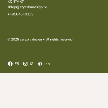
KONTAKT
sklep@szyszkadesign.pl
+48504540339
© 2026
szyszka design
• all rights reserved
FB
IG
PIN