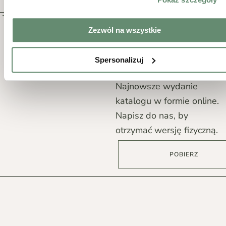
Katalog
Zezwól na wszystkie
2026
Spersonalizuj
Najnowsze wydanie
katalogu w formie online.
Napisz do nas, by
otrzymać wersję fizyczną.
POBIERZ