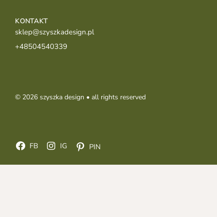
KONTAKT
sklep@szyszkadesign.pl
+48504540339
© 2026
szyszka design
• all rights reserved
FB
IG
PIN