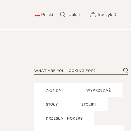
koszyk
0
Polski
szukaj
POLSKI
DEUTSCH
ENGLISH
Szukaj
FRANÇAIS
7-14 DNI
WYPRZEDAŻ
STOŁY
STOLIKI
KRZESŁA I HOKERY