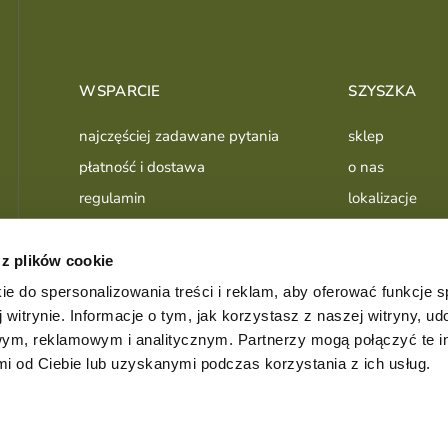
WSPARCIE
SZYSZKA
najczęściej zadawane pytania
sklep
płatność i dostawa
o nas
regulamin
lokalizacje
polityka prywatności
lookbook
instrukcje montażu
proces
 z plików cookie
użytkowanie i pielęgnacja
publikacje
ie do spersonalizowania treści i reklam, aby oferować funkcje 
 witrynie. Informacje o tym, jak korzystasz z naszej witryny, u
ym, reklamowym i analitycznym. Partnerzy mogą połączyć te i
 od Ciebie lub uzyskanymi podczas korzystania z ich usług.