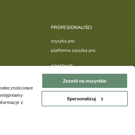
PROFESJONALIŚCI
szyszka pro
platforma szyszka pro
KONTAKT
sklep@szyszkadesign.pl
Zezwól na wszystkie
+48504540339
społecznościowe
dostępniamy
Spersonalizuj
nformacje z
FB
IG
PIN