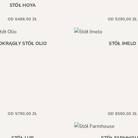
STÓŁ HOYA
OD
6488,00
ZŁ
OD
5290,00
ZŁ
Ten
produkt
ma
OKRĄGŁY STÓŁ OLIO
STÓŁ IMELO
wiele
wariantów.
Opcje
można
wybrać
na
stronie
produktu
OD
5790,00
ZŁ
OD
8590,00
ZŁ
Ten
produkt
ma