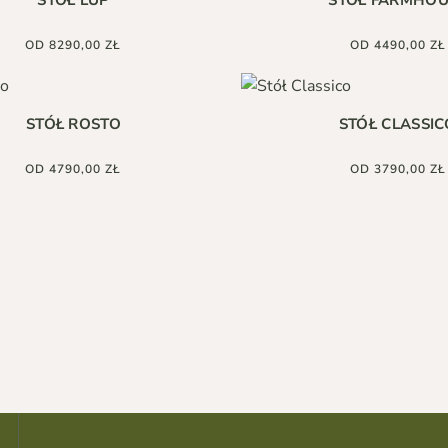
STÓŁ LUP
STÓŁ FARMHOU
wiele
wariantów.
Opcje
OD
8290,00
ZŁ
OD
4490,00
ZŁ
można
wybrać
Ten
na
produkt
stronie
ma
produktu
STÓŁ ROSTO
STÓŁ CLASSIC
wiele
wariantów.
Opcje
OD
4790,00
ZŁ
OD
3790,00
ZŁ
można
wybrać
na
stronie
produktu