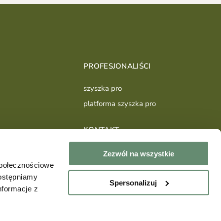
PROFESJONALIŚCI
szyszka pro
platforma szyszka pro
KONTAKT
sklep@szyszkadesign.pl
Zezwól na wszystkie
+48504540339
społecznościowe
dostępniamy
Spersonalizuj
nformacje z