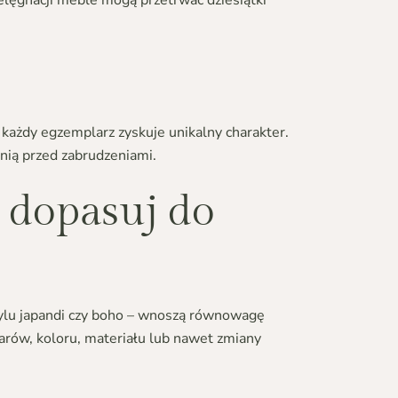
elęgnacji meble mogą przetrwać dziesiątki
u każdy egzemplarz zyskuje unikalny charakter.
nią przed zabrudzeniami.
dopasuj do
ylu japandi czy boho – wnoszą równowagę
rów, koloru, materiału lub nawet zmiany