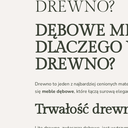
DREWNO?
DĘBOWE M
DLACZEGO 
DREWNO?
Drewno to jeden z najbardziej cenionych mate
się
meble dębowe
, które łączą surową eleg
Trwałość drew