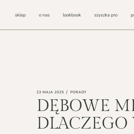
Przejdź
do
zawartości
sklep
o nas
lookbook
szyszka pro
p
O NAS
PUBLIKACJE
SHOWROOMY
PROCES PRODUKCJI
CSR
FAQ
23 MAJA 2025
PORADY
DĘBOWE M
B2B
DLACZEGO 