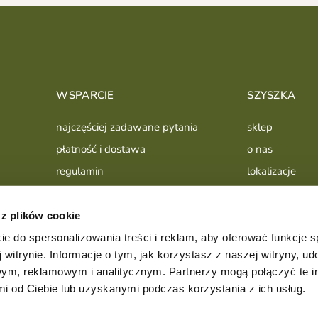
WSPARCIE
SZYSZKA
najczęściej zadawane pytania
sklep
płatność i dostawa
o nas
regulamin
lokalizacje
polityka prywatności
lookbook
instrukcje montażu
proces
 z plików cookie
użytkowanie i pielęgnacja
publikacje
ie do spersonalizowania treści i reklam, aby oferować funkcje 
 witrynie. Informacje o tym, jak korzystasz z naszej witryny, u
ym, reklamowym i analitycznym. Partnerzy mogą połączyć te i
 od Ciebie lub uzyskanymi podczas korzystania z ich usług.