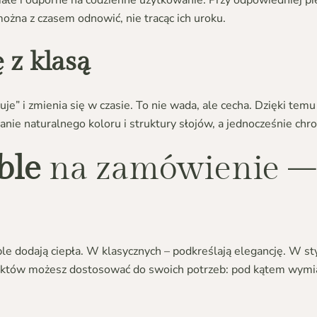
ałe i odporne na codzienne użytkowanie. Przy odpowiedniej pi
można z czasem odnowić, nie tracąc ich uroku.
 z klasą
je” i zmienia się w czasie. To nie wada, ale cecha. Dzięki tem
ie naturalnego koloru i struktury słojów, a jednocześnie chro
ble
na zamówienie – 
 dodają ciepła. W klasycznych – podkreślają elegancję. W st
duktów możesz dostosować do swoich potrzeb: pod kątem wymia