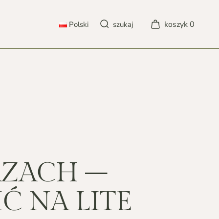
koszyk
0
Polski
szukaj
POLSKI
DEUTSCH
ENGLISH
FRANÇAIS
ZACH –
Ć NA LITE