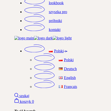
lookbook
szyszka pro
próbniki
kontakt
Polski
Polski
Deutsch
English
Français
szukaj
koszyk
0