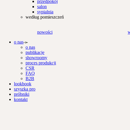
przedpokój
salon
sypialnia
według pomieszczeń
nowości
w
o nas
o nas
publikacje
showroomy
proces produkcji
CSR
FAQ
B2B
lookbook
szyszka pro
próbniki
kontakt