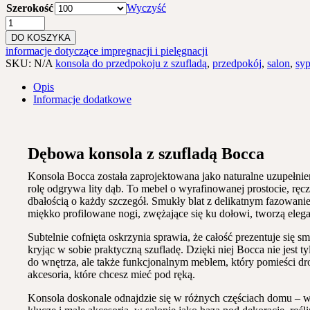
Szerokość
Wyczyść
Ilość
Konsola
DO KOSZYKA
Bocca
informacje dotyczące impregnacji i pielęgnacji
SKU:
N/A
konsola do przedpokoju z szufladą
,
przedpokój
,
salon
,
syp
Opis
Informacje dodatkowe
Dębowa konsola z szufladą Bocca
Konsola Bocca została zaprojektowana jako naturalne uzupełnien
rolę odgrywa lity dąb. To mebel o wyrafinowanej prostocie, rę
dbałością o każdy szczegół. Smukły blat z delikatnym fazowaniem
miękko profilowane nogi, zwężające się ku dołowi, tworzą elega
Subtelnie cofnięta oskrzynia sprawia, że całość prezentuje się s
kryjąc w sobie praktyczną szufladę. Dzięki niej Bocca nie jest 
do wnętrza, ale także funkcjonalnym meblem, który pomieści dr
akcesoria, które chcesz mieć pod ręką.
Konsola doskonale odnajdzie się w różnych częściach domu – w 