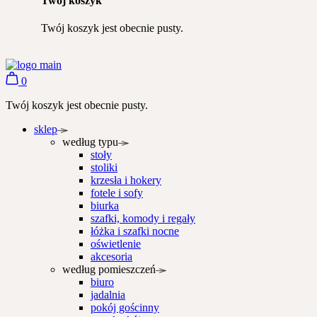
Twój koszyk
Twój koszyk jest obecnie pusty.
0
Twój koszyk jest obecnie pusty.
sklep
według typu
stoły
stoliki
krzesła i hokery
fotele i sofy
biurka
szafki, komody i regały
łóżka i szafki nocne
oświetlenie
akcesoria
według pomieszczeń
biuro
jadalnia
pokój gościnny