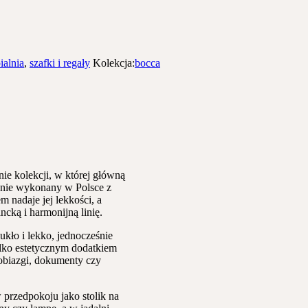
ialnia
,
szafki i regały
Kolekcja:
bocca
ie kolekcji, w której główną
cznie wykonany w Polsce z
 nadaje jej lekkości, a
ncką i harmonijną linię.
mukło i lekko, jednocześnie
tylko estetycznym dodatkiem
obiazgi, dokumenty czy
przedpokoju jako stolik na