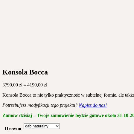
Konsola Bocca
Zakres
3790,00
zł
–
4190,00
zł
cen:
Konsola Bocca to nie tylko praktyczność w subtelnej formie, ale takż
od
3790,00 zł
Potrzebujesz modyfikacji tego projektu?
Napisz do nas!
do
4190,00 zł
Zamów dzisiaj – Twoje zamówienie będzie gotowe około
31-10-2
Drewno