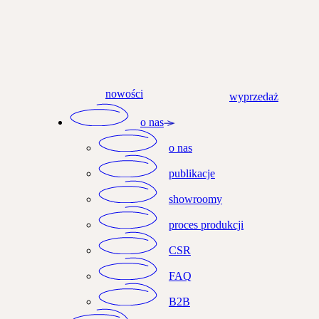
nowości
wyprzedaż
o nas
o nas
publikacje
showroomy
proces produkcji
CSR
FAQ
B2B