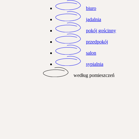
biuro
jadalnia
pokój gościnny
przedpokój
salon
sypialnia
według pomieszczeń