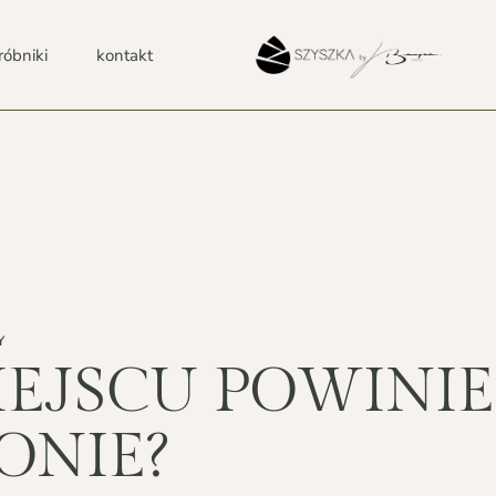
róbniki
kontakt
Y
IEJSCU POWINIE
ONIE?