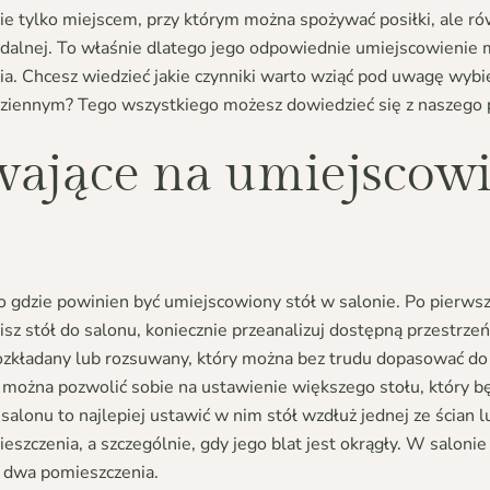
 nie tylko miejscem, przy którym można spożywać posiłki, ale 
 zdalnej. To właśnie dlatego jego odpowiednie umiejscowieni
ia. Chcesz wiedzieć jakie czynniki warto wziąć pod uwagę wybie
dziennym? Tego wszystkiego możesz dowiedzieć się z naszego 
ające na umiejscowi
to gdzie powinien być umiejscowiony stół w salonie. Po pierwsz
sz stół do salonu, koniecznie przeanalizuj dostępną przestrze
ozkładany
lub rozsuwany, który można bez trudu dopasować do s
 można pozwolić sobie na ustawienie większego stołu, który 
 salonu to najlepiej ustawić w nim stół wzdłuż jednej ze ścia
szczenia, a szczególnie, gdy jego blat jest okrągły. W salonie
e dwa pomieszczenia.