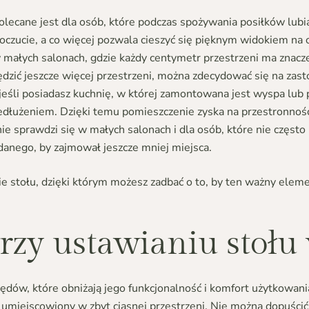
olecane jest dla osób, które podczas spożywania posiłków lubią
zucie, a co więcej pozwala cieszyć się pięknym widokiem na 
 w małych salonach, gdzie każdy centymetr przestrzeni ma znacz
dzić jeszcze więcej przestrzeni, można zdecydować się na zast
 jeśli posiadasz kuchnię, w której zamontowana jest wyspa lub
rzedłużeniem. Dzięki temu pomieszczenie zyska na przestronnośc
nie sprawdzi się w małych salonach i dla osób, które nie częst
danego, by zajmował jeszcze mniej miejsca.
e stołu, dzięki którym możesz zadbać o to, by ten ważny ele
rzy ustawianiu stołu 
łędów, które obniżają jego funkcjonalność i komfort użytkowani
 umiejscowiony w zbyt ciasnej przestrzeni. Nie można dopuścić 