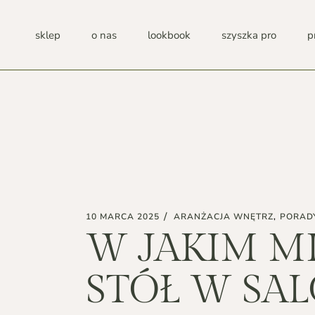
Przejdź
do
zawartości
sklep
o nas
lookbook
szyszka pro
p
O NAS
PUBLIKACJE
SHOWROOMY
PROCES PRODUKCJI
CSR
FAQ
10 MARCA 2025
ARANŻACJA WNĘTRZ
PORAD
W JAKIM M
B2B
STÓŁ W SAL