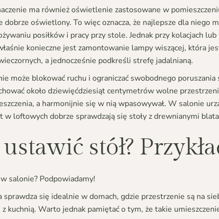
znaczenie ma również oświetlenie zastosowane w pomieszczeniu,
e dobrze oświetlony. To więc oznacza, że najlepsze dla niego m
żywaniu posiłków i pracy przy stole. Jednak przy kolacjach lub
właśnie konieczne jest zamontowanie lampy wiszącej, która jes
eczornych, a jednocześnie podkreśli strefę jadalnianą.
ie może blokować ruchu i ograniczać swobodnego poruszania si
achować około dziewięćdziesiąt centymetrów wolne przestrzeni
mieszczenia, a harmonijnie się w nią wpasowywał. W salonie ur
st w loftowych dobrze sprawdzają się stoły z drewnianymi bla
 ustawić stół? Przykł
ół w salonie? Podpowiadamy!
ja sprawdza się idealnie w domach, gdzie przestrzenie są na si
 z kuchnią. Warto jednak pamiętać o tym, że takie umieszczeni